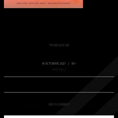
You May Also Like
8 OCTOBRE 2021
|
BY
MENU
WRITE A COMMENT